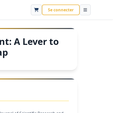
Se connecter
t: A Lever to
ap