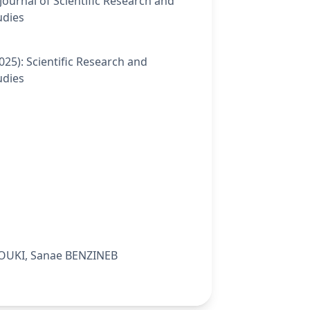
Journal of Scientific Research and
udies
2025): Scientific Research and
udies
OUKI, Sanae BENZINEB