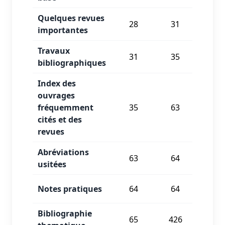
Quelques revues
28
31
PUB
importantes
Travaux
31
35
PUB
bibliographiques
Index des
ouvrages
fréquemment
35
63
PUB
cités et des
revues
Abréviations
63
64
PUB
usitées
Notes pratiques
64
64
PUB
Bibliographie
65
426
PUB