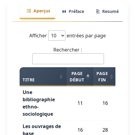
Aperçus
Préface
Resumé
Afficher
entrées par page
Rechercher :
PAGE
PAGE
TITRE
DÉBUT
FIN
ET
Une
bibliographie
11
16
PUB
ethno-
sociologique
Les ouvrages de
16
28
PUB
base