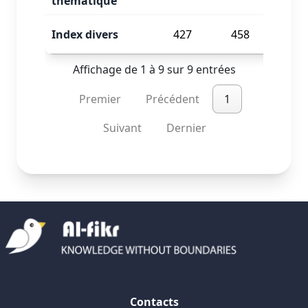
thematique
Index divers
427
458
PUB
Affichage de 1 à 9 sur 9 entrées
Premier
Précédent
1
Suivant
Dernier
Contacts