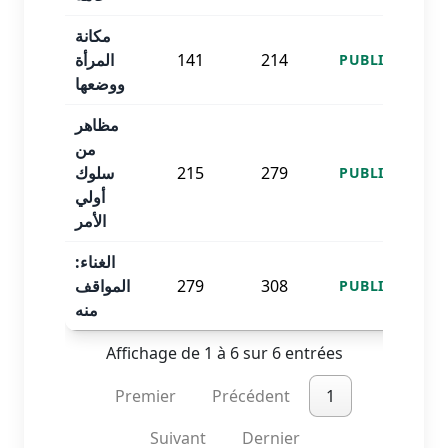
مكانة
المرأة
141
214
PUBLISHED
ووضعها
مظاهر
من
سلوك
215
279
PUBLISHED
أولي
الأمر
الغناء:
المواقف
279
308
PUBLISHED
منه
Affichage de 1 à 6 sur 6 entrées
Premier
Précédent
1
Suivant
Dernier