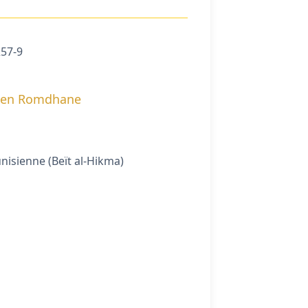
257-9
en Romdhane
nisienne (Beït al-Hikma)