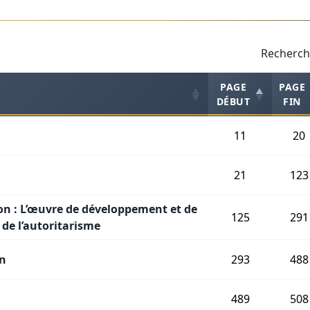
Recherch
PAGE
PAGE
DÉBUT
FIN
11
20
21
123
on : L’œuvre de développement et de
125
291
 de l’autoritarisme
on
293
488
489
508